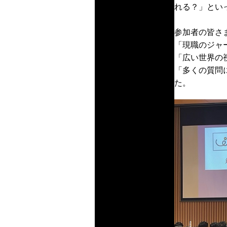
れる？」とい
参加者の皆さ
「現職のジャ
「広い世界の
「多くの質問
た。